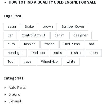
HOW TO FIND A QUALITY USED ENGINE FOR SALE
Tags Post
asian
Brake
brown
Bumper Cover
Car
Control Arm Kit
denim
designer
euro
fashion
france
Fuel Pump
hat
Headlight
Radiotor
suits
t-shirt
teen
Tool
travel
Wheel Hub
white
Categorías
Auto Parts
Braking
Exhaust