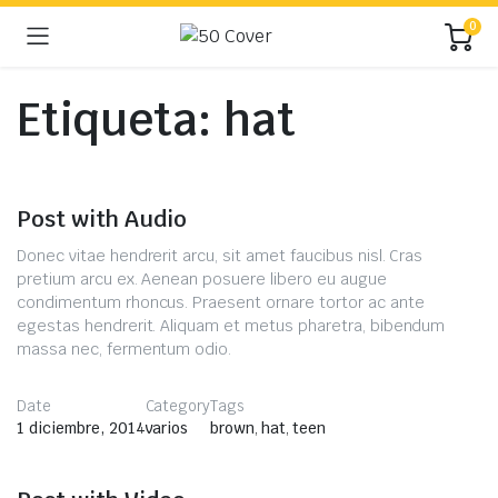
0
Etiqueta:
hat
Post with Audio
Donec vitae hendrerit arcu, sit amet faucibus nisl. Cras
pretium arcu ex. Aenean posuere libero eu augue
condimentum rhoncus. Praesent ornare tortor ac ante
egestas hendrerit. Aliquam et metus pharetra, bibendum
massa nec, fermentum odio.
Date
Category
Tags
1 diciembre, 2014
varios
brown
,
hat
,
teen