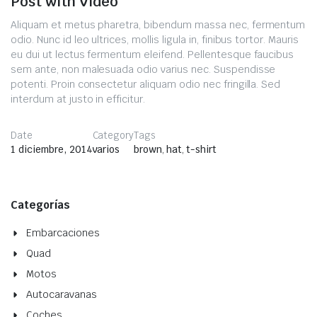
Post with Video
Aliquam et metus pharetra, bibendum massa nec, fermentum
odio. Nunc id leo ultrices, mollis ligula in, finibus tortor. Mauris
eu dui ut lectus fermentum eleifend. Pellentesque faucibus
sem ante, non malesuada odio varius nec. Suspendisse
potenti. Proin consectetur aliquam odio nec fringilla. Sed
interdum at justo in efficitur.
Date
Category
Tags
1 diciembre, 2014
varios
brown
,
hat
,
t-shirt
Categorías
Embarcaciones
Quad
Motos
Autocaravanas
Coches