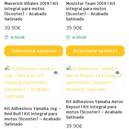
en
e
Maverick Viñales 2019 | Kit
Movistar Team 2019 | Kit
integral para motos
integral para motos
la
la
(Scooter) – Acabado
(Scooter) – Acabado
página
p
Satinado
Satinado
de
d
39.90
€
39.90
€
producto
p
In Stock
In Stock
Este
Es
producto
p
Seleccionar opciones
Seleccionar opciones
tiene
ti
múltiples
mú
variantes.
va
Las
L
opciones
o
se
s
pueden
p
Kit Adhesivos Yamaha Aerox
elegir
el
Repsol | Kit integral para
Kit Adhesivos Yamaha Jog –
motos (Scooter) – Acabado
en
e
Red Bull | Kit integral para
Satinado
motos (Scooter) – Acabado
la
la
Satinado
39.90
€
página
p