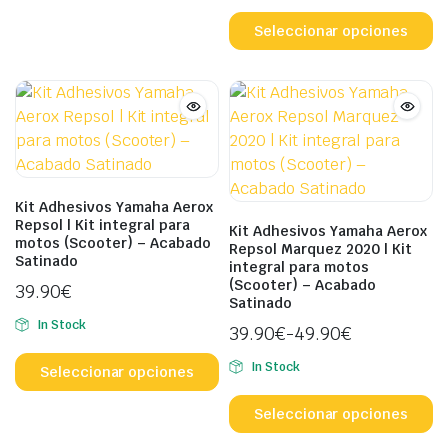
Las
Es
opciones
p
Seleccionar opciones
se
ti
pueden
mú
elegir
va
en
L
la
o
página
s
de
p
Kit Adhesivos Yamaha Aerox
producto
el
Repsol | Kit integral para
Kit Adhesivos Yamaha Aerox
motos (Scooter) – Acabado
e
Repsol Marquez 2020 | Kit
Satinado
integral para motos
la
(Scooter) – Acabado
39.90
€
p
Satinado
d
In Stock
39.90
€
-
49.90
€
p
Este
Rango
In Stock
producto
Seleccionar opciones
de
Es
tiene
precios:
p
Seleccionar opciones
múltiples
desde
ti
variantes.
39.90€