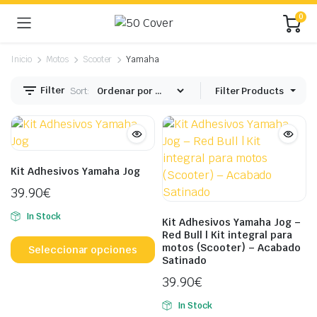
0
Inicio
Motos
Scooter
Yamaha
Filter
Sort:
Filter Products
ecio
ecio
Kit Adhesivos Yamaha Jog
nimo
ximo
39.90
€
In Stock
Kit Adhesivos Yamaha Jog –
Este
Red Bull | Kit integral para
motos (Scooter) – Acabado
producto
Seleccionar opciones
Satinado
tiene
39.90
€
múltiples
variantes.
In Stock