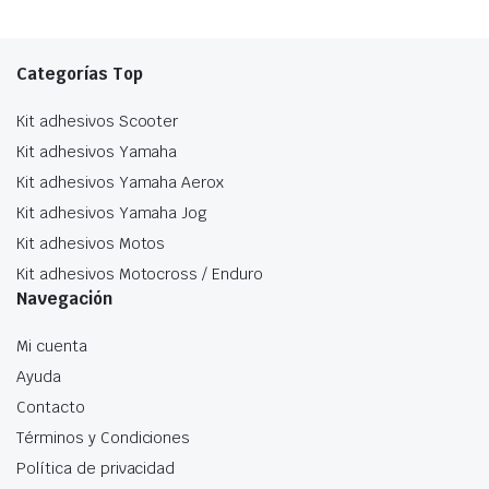
variantes.
L
Las
o
opciones
s
Categorías Top
se
p
Kit adhesivos Scooter
pueden
el
elegir
e
Kit adhesivos Yamaha
en
la
Kit adhesivos Yamaha Aerox
la
p
Kit adhesivos Yamaha Jog
página
d
Kit adhesivos Motos
de
p
Kit adhesivos Motocross / Enduro
producto
Navegación
Mi cuenta
Ayuda
Contacto
Términos y Condiciones
Política de privacidad