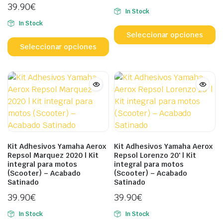
39.90
€
de
d
In Stock
producto
p
Es
In Stock
Este
p
Seleccionar opciones
producto
ti
Seleccionar opciones
tiene
mú
múltiples
va
variantes.
L
Las
o
opciones
s
se
p
pueden
el
elegir
e
Kit Adhesivos Yamaha Aerox
Kit Adhesivos Yamaha Aerox
en
la
Repsol Marquez 2020 | Kit
Repsol Lorenzo 20′ | Kit
integral para motos
integral para motos
la
p
(Scooter) – Acabado
(Scooter) – Acabado
página
d
Satinado
Satinado
de
p
39.90
€
39.90
€
producto
In Stock
In Stock