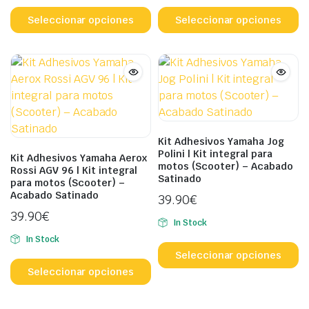
Este
Es
producto
p
Seleccionar opciones
Seleccionar opciones
tiene
ti
múltiples
mú
variantes.
va
Las
L
opciones
o
se
s
pueden
p
Kit Adhesivos Yamaha Jog
elegir
el
Polini | Kit integral para
Kit Adhesivos Yamaha Aerox
motos (Scooter) – Acabado
en
e
Rossi AGV 96 | Kit integral
Satinado
para motos (Scooter) –
la
la
Acabado Satinado
39.90
€
página
p
39.90
€
de
d
In Stock
producto
p
Es
In Stock
Este
p
Seleccionar opciones
producto
ti
Seleccionar opciones
tiene
mú
múltiples
va