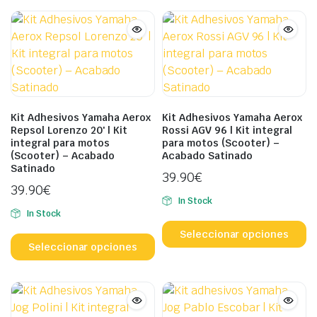
mú
Las
hasta
va
opciones
49.90€
L
se
o
pueden
s
elegir
p
en
el
la
Kit Adhesivos Yamaha Aerox
Kit Adhesivos Yamaha Aerox
e
Repsol Lorenzo 20′ | Kit
Rossi AGV 96 | Kit integral
página
integral para motos
para motos (Scooter) –
la
de
(Scooter) – Acabado
Acabado Satinado
p
producto
Satinado
39.90
€
d
39.90
€
p
In Stock
In Stock
Es
Este
p
Seleccionar opciones
producto
Seleccionar opciones
ti
tiene
mú
múltiples
va
variantes.
L
Las