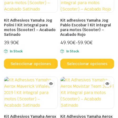
o
opciones
s
se
p
pueden
el
Kit Adhesivos Yamaha Jog
Kit adhesivos Yamaha Jog
elegir
Polini | Kit integral para
Pablo Escobar | Kit integral
e
motos (Scooter) – Acabado
para motos (Scooter) –
en
la
Satinado
Acabado Rojo
la
p
39.90
€
49.90
€
-
59.90
€
página
d
Rango
de
p
In Stock
In Stock
de
producto
Este
Es
precios:
producto
p
Seleccionar opciones
Seleccionar opciones
desde
tiene
ti
49.90€
múltiples
mú
hasta
variantes.
va
59.90€
Las
L
opciones
o
se
s
pueden
p
elegir
el
Kit Adhesivos Yamaha Aerox
Kit Adhesivos Yamaha Aerox