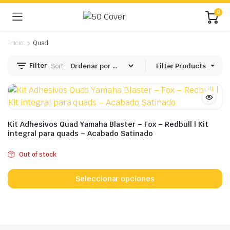
0
Inicio
Quad
Filter
Sort:
Filter Products
Kit Adhesivos Quad Yamaha Blaster – Fox – Redbull | Kit
integral para quads – Acabado Satinado
Out of stock
Es
p
Seleccionar opciones
ti
mú
va
L