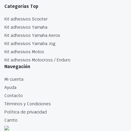
o
Categorías Top
s
Kit adhesivos Scooter
p
el
Kit adhesivos Yamaha
e
Kit adhesivos Yamaha Aerox
la
Kit adhesivos Yamaha Jog
p
Kit adhesivos Motos
d
Kit adhesivos Motocross / Enduro
p
Navegación
Mi cuenta
Ayuda
Contacto
Términos y Condiciones
Política de privacidad
Carrito