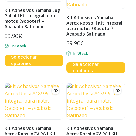
Kit Adhesivos Yamaha Jog
Polini | Kit integral para
Kit Adhesivos Yamaha
motos (Scooter) –
Aerox Repsol | Kit integral
Acabado Satinado
para motos (Scooter) –
Acabado Satinado
39.90
€
39.90
€
In Stock
Este
In Stock
Seleccionar
producto
Este
opciones
Seleccionar
tiene
prod
opciones
múltiples
tien
variantes.
múlt
Las
vari
opciones
Las
se
opci
pueden
se
elegir
pue
en
eleg
Kit Adhesivos Yamaha
Kit Adhesivos Yamaha
la
en
Aerox Rossi AGV 96 | Kit
Aerox Rossi AGV 96 | Kit