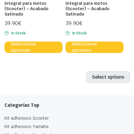
integral para motos
integral para motos
página
la
(Scooter) – Acabado
(Scooter) – Acabado
de
pági
Satinado
Satinado
producto
de
39.90
€
39.90
€
prod
In Stock
In Stock
Este
Este
Seleccionar
Seleccionar
producto
prod
opciones
opciones
tiene
tien
múltiples
múlt
variantes.
vari
Las
Las
Select options
opciones
opci
se
se
pueden
pue
elegir
eleg
Categorías Top
en
en
Kit adhesivos Scooter
la
la
página
pági
Kit adhesivos Yamaha
de
de