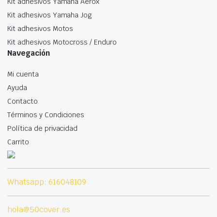
Kit adhesivos Yamaha Aerox
producto
prod
Kit adhesivos Yamaha Jog
Kit adhesivos Motos
Kit adhesivos Motocross / Enduro
Navegación
Mi cuenta
Ayuda
Contacto
Términos y Condiciones
Política de privacidad
Carrito
Whatsapp: 616048109
hola@50cover.es