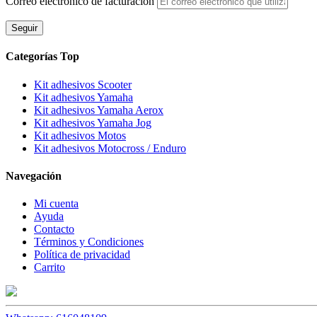
Correo electrónico de facturación
Seguir
Categorías Top
Kit adhesivos Scooter
Kit adhesivos Yamaha
Kit adhesivos Yamaha Aerox
Kit adhesivos Yamaha Jog
Kit adhesivos Motos
Kit adhesivos Motocross / Enduro
Navegación
Mi cuenta
Ayuda
Contacto
Términos y Condiciones
Política de privacidad
Carrito