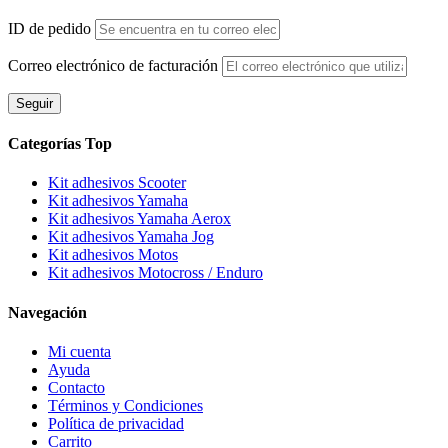
ID de pedido
Correo electrónico de facturación
Seguir
Categorías Top
Kit adhesivos Scooter
Kit adhesivos Yamaha
Kit adhesivos Yamaha Aerox
Kit adhesivos Yamaha Jog
Kit adhesivos Motos
Kit adhesivos Motocross / Enduro
Navegación
Mi cuenta
Ayuda
Contacto
Términos y Condiciones
Política de privacidad
Carrito